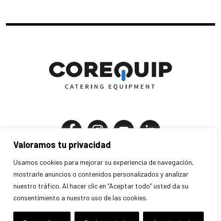
Valoramos tu privacidad
Corequip Catering Equipment S.A
Usamos cookies para mejorar su experiencia de navegación,
P.I. Els Mollons | C. Traginers 7-9
mostrarle anuncios o contenidos personalizados y analizar
46970 Alaquàs . Valencia . España
nuestro tráfico. Al hacer clic en “Aceptar todo” usted da su
consentimiento a nuestro uso de las cookies.
+34 963 707 280 · info@corequip.es
Aviso legal
Privacidad
Cookies