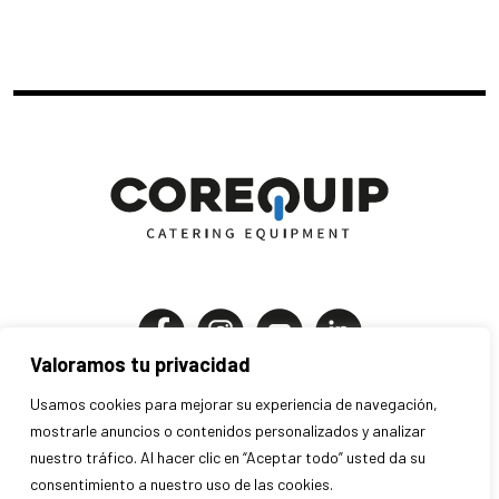
Valoramos tu privacidad
Corequip Catering Equipment S.A
Usamos cookies para mejorar su experiencia de navegación,
P.I. Els Mollons | C. Traginers 7-9
mostrarle anuncios o contenidos personalizados y analizar
46970 Alaquàs . Valencia . España
nuestro tráfico. Al hacer clic en “Aceptar todo” usted da su
consentimiento a nuestro uso de las cookies.
+34 963 707 280 · info@corequip.es