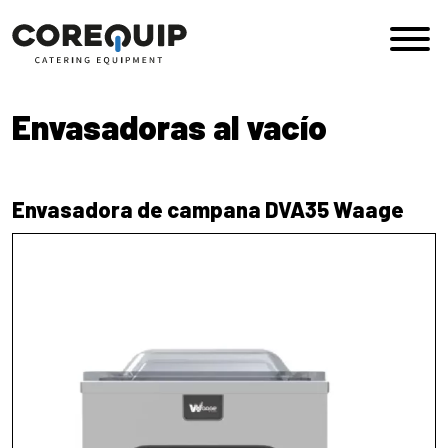
Saltar al contenido
Navegación principal
Envasadoras al vacío
Envasadora de campana DVA35 Waage