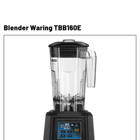
Blender Waring TBB160E