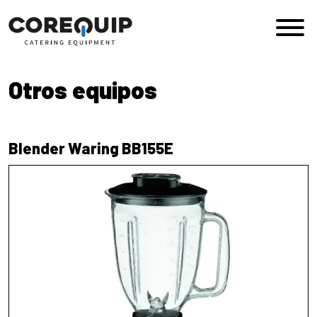
Saltar al contenido
Navegación principal
Otros equipos
Blender Waring BB155E