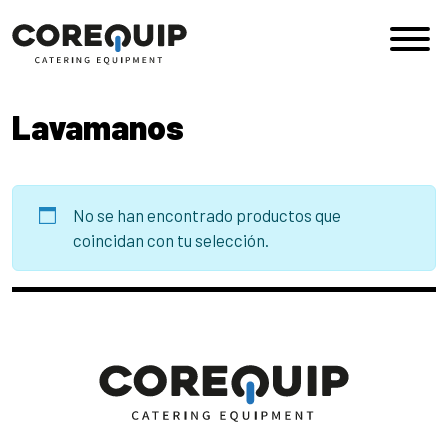
Saltar al contenido
Navegación principal
Lavamanos
No se han encontrado productos que
coincidan con tu selección.