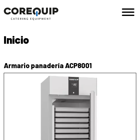
Saltar al contenido
Navegación principal
Inicio
Armario panadería ACP8001