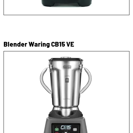
Blender Waring CB15 VE