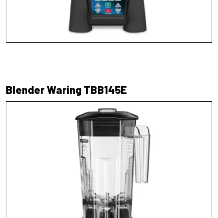
Blender Waring TBB145E