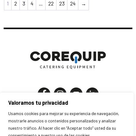
1
2
3
4
…
22
23
24
→
Valoramos tu privacidad
Corequip Catering Equipment S.A
Usamos cookies para mejorar su experiencia de navegación,
P.I. Els Mollons | C. Traginers 7-9
mostrarle anuncios o contenidos personalizados y analizar
46970 Alaquàs . Valencia . España
nuestro tráfico. Al hacer clic en “Aceptar todo” usted da su
consentimiento a nuestro uso de las cookies.
+34 963 707 280 · info@corequip.es