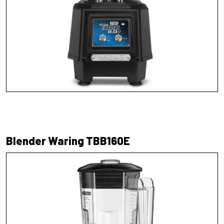
Blender Waring TBB160E