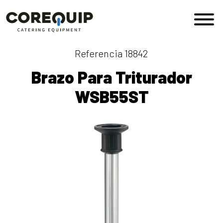
Saltar al contenido
Navegación principal
Referencia 18842
Brazo Para Triturador
WSB55ST