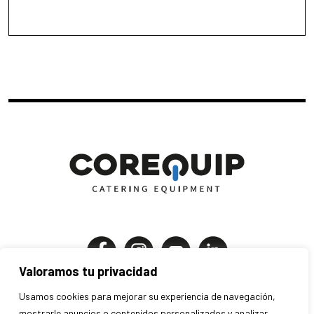
Valoramos tu privacidad
Corequip Catering Equipment S.A
Usamos cookies para mejorar su experiencia de navegación,
P.I. Els Mollons | C. Traginers 7-9
mostrarle anuncios o contenidos personalizados y analizar