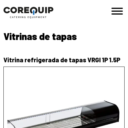
Saltar al contenido
Navegación principal
Vitrinas de tapas
Vitrina refrigerada de tapas VRGI 1P 1.5P