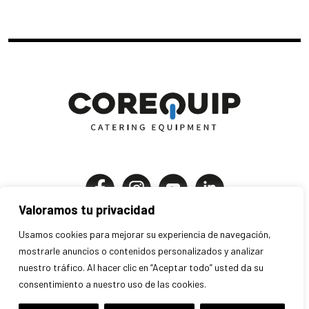
Valoramos tu privacidad
Corequip Catering Equipment S.A
Usamos cookies para mejorar su experiencia de navegación,
P.I. Els Mollons | C. Traginers 7-9
mostrarle anuncios o contenidos personalizados y analizar
46970 Alaquàs . Valencia . España
nuestro tráfico. Al hacer clic en “Aceptar todo” usted da su
+34 963 707 280 · info@corequip.es
consentimiento a nuestro uso de las cookies.