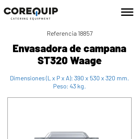
Saltar al contenido
Navegación principal
Referencia 18857
Envasadora de campana
ST320 Waage
Dimensiones (L x P x A):
390 x 530 x 320 mm.
Peso:
43 kg.