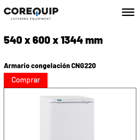
Saltar al contenido
Navegación principal
540 x 600 x 1344 mm
Armario congelación CNG220
Comprar