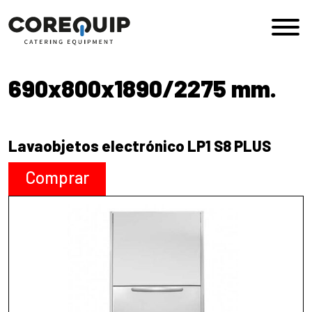
Saltar al contenido
Navegación principal
690x800x1890/2275 mm.
Lavaobjetos electrónico LP1 S8 PLUS
Comprar