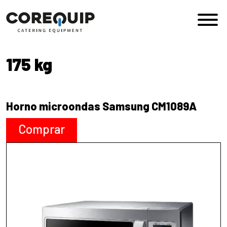
Saltar al contenido
Navegación principal
175 kg
Horno microondas Samsung CM1089A
Comprar