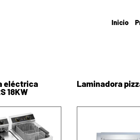
Inicio
P
a eléctrica
Laminadora piz
2S 18KW