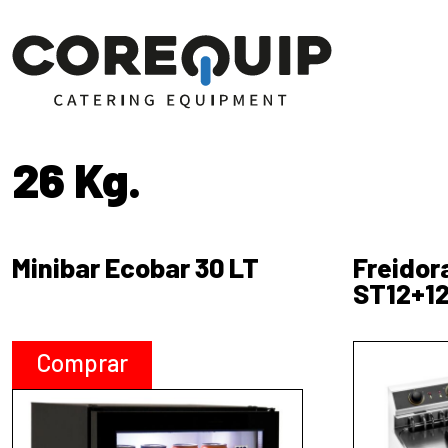
Saltar al contenido
Navegación principal
26 Kg.
Minibar Ecobar 30 LT
Freidor
ST12+1
Comprar