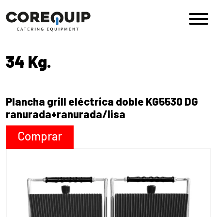
Saltar al contenido
Navegación principal
34 Kg.
Plancha grill eléctrica doble KG5530 DG
ranurada+ranurada/lisa
Comprar