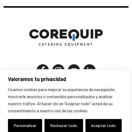
Valoramos tu privacidad
Corequip Catering Equipment S.A
Usamos cookies para mejorar su experiencia de navegación,
P.I. Els Mollons | C. Traginers 7-9
mostrarle anuncios o contenidos personalizados y analizar
46970 Alaquàs . Valencia . España
nuestro tráfico. Al hacer clic en “Aceptar todo” usted da su
consentimiento a nuestro uso de las cookies.
+34 963 707 280 · info@corequip.es
Aviso legal
Privacidad
Cookies
Personalizar
Rechazar todo
Aceptar todo
Condiciones