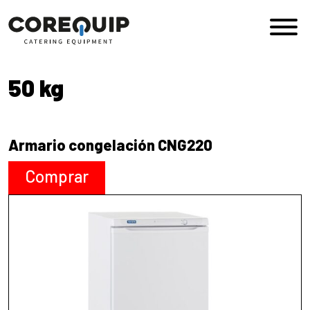
Saltar al contenido
Navegación principal
50 kg
Armario congelación CNG220
Comprar