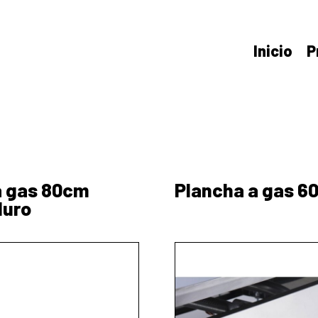
Inicio
P
a gas 80cm
Plancha a gas 6
duro