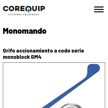
Saltar al contenido
Navegación principal
Monomando
Grifo accionamiento a codo serie
monoblock GM4