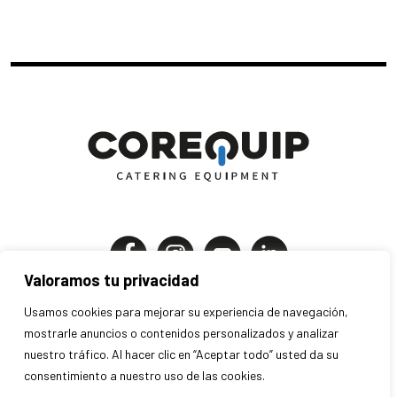
Valoramos tu privacidad
Corequip Catering Equipment S.A
Usamos cookies para mejorar su experiencia de navegación,
P.I. Els Mollons | C. Traginers 7-9
mostrarle anuncios o contenidos personalizados y analizar
nuestro tráfico. Al hacer clic en “Aceptar todo” usted da su
46970 Alaquàs . Valencia . España
consentimiento a nuestro uso de las cookies.
+34 963 707 280 · info@corequip.es