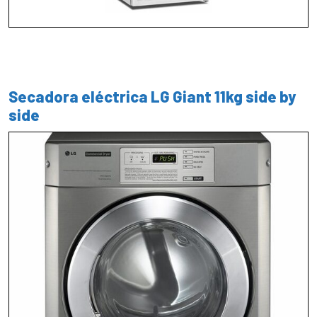
Secadora eléctrica LG Giant 11kg side by
side