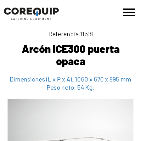
Saltar al contenido
Navegación principal
Referencia 11518
Arcón ICE300 puerta
opaca
Dimensiones (L x P x A):
1060 x 670 x 895 mm
Peso neto:
54 Kg.