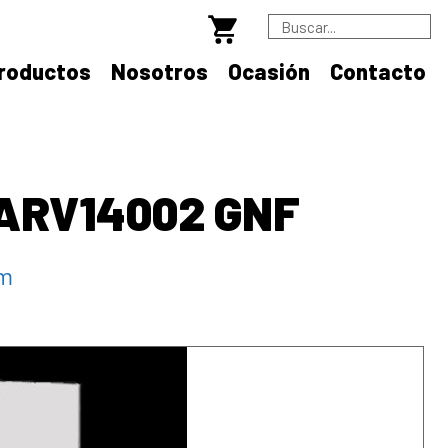
B
roductos
Nosotros
Ocasión
Contacto
 ARV14002 GNF
mm