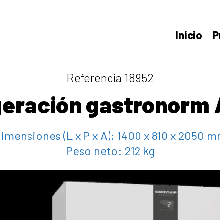
Inicio
P
Referencia 18952
igeración gastronorm
imensiones (L x P x A):
1400 x 810 x 2050 
Peso neto:
212 kg