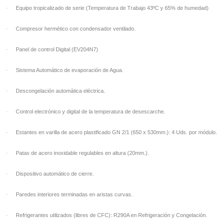
·
Equipo tropicalizado de serie (Temperatura de Trabajo 43ºC y 65% de humedad)
·
Compresor hermético con condensador ventilado.
·
Panel de control Digital (EV204N7)
·
Sistema Automático de evaporación de Agua.
·
Descongelación automática eléctrica.
·
Control electrónico y digital de la temperatura de desescarche.
·
Estantes en varilla de acero plastificado GN 2/1 (650 x 530mm.): 4 Uds. por módulo.
·
Patas de acero inoxidable regulables en altura (20mm.).
·
Dispositivo automático de cierre.
·
Paredes interiores terminadas en aristas curvas.
·
Refrigerantes utilizados (libres de CFC): R290A en Refrigeración y Congelación.