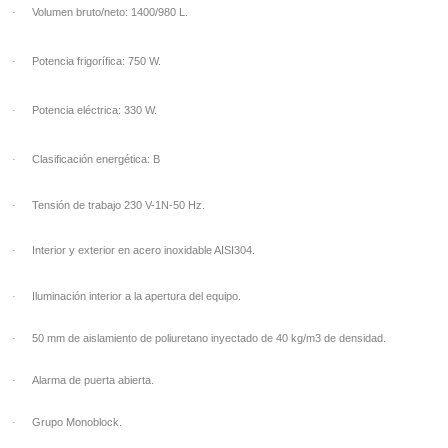
·
Volumen bruto/neto: 1400/980 L.
·
Potencia frigorífica: 750 W.
·
Potencia eléctrica: 330 W.
·
Clasificación energética: B
·
Tensión de trabajo 230 V-1N-50 Hz.
·
Interior y exterior en acero inoxidable AISI304.
·
Iluminación interior a la apertura del equipo.
·
50 mm de aislamiento de poliuretano inyectado de 40 kg/m3 de densidad.
·
Alarma de puerta abierta.
·
Grupo Monoblock.