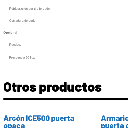
·
Refrigeración por tiro forzado.
·
Cerradura de serie.
Opcional
·
Ruedas.
·
Frecuencia 60 Hz.
Otros productos
Arcón ICE500 puerta
Armario
opaca
puerta 