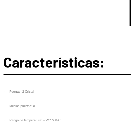
Características:
·
Puertas: 2 Cristal
·
Medias puertas: 0
·
Rango de temperatura: – 2ºC /+ 8ºC