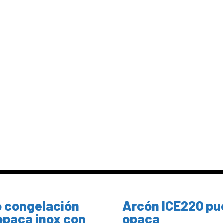
 congelación
Arcón ICE220 pu
opaca inox con
opaca