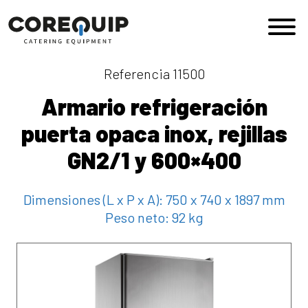
Saltar al contenido
Navegación principal
Referencia 11500
Armario refrigeración
puerta opaca inox, rejillas
GN2/1 y 600×400
Dimensiones (L x P x A):
750 x 740 x 1897 mm
Peso neto:
92 kg