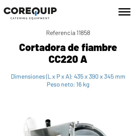
Saltar al contenido
Navegación principal
Referencia 11858
Cortadora de fiambre
CC220 A
Dimensiones (L x P x A):
435 x 390 x 345 mm
Peso neto:
16 kg