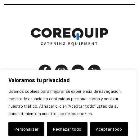
Valoramos tu privacidad
Corequip Catering Equipment S.A
Usamos cookies para mejorar su experiencia de navegación,
P.I. Els Mollons | C. Traginers 7-9
mostrarle anuncios o contenidos personalizados y analizar
nuestro tráfico. Al hacer clic en “Aceptar todo” usted da su
46970 Alaquàs . Valencia . España
consentimiento a nuestro uso de las cookies.
+34 963 707 280 · info@corequip.es
Aviso legal
Privacidad
Cookies
Personalizar
Rechazar todo
Aceptar todo
Condiciones