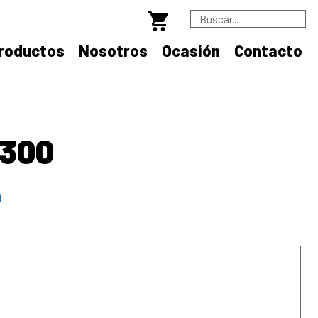
B
roductos
Nosotros
Ocasión
Contacto
C300
m