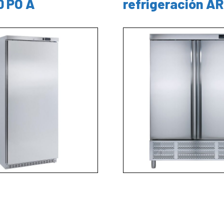
0 PO A
refrigeración A