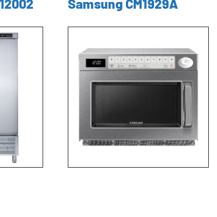
R12002
Samsung CM1929A