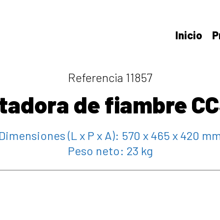
Inicio
P
Referencia 11857
tadora de fiambre C
Dimensiones (L x P x A):
570 x 465 x 420 m
Peso neto:
23 kg