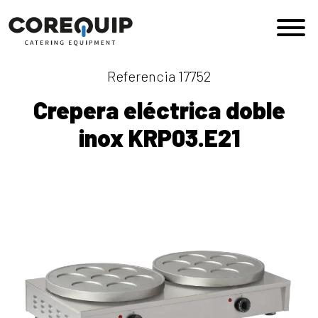
Saltar al contenido
Navegación principal
Referencia 17752
Crepera eléctrica doble
inox KRP03.E21