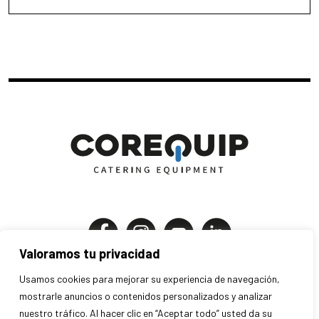
Valoramos tu privacidad
Corequip Catering Equipment S.A
Usamos cookies para mejorar su experiencia de navegación,
P.I. Els Mollons | C. Traginers 7-9
mostrarle anuncios o contenidos personalizados y analizar
nuestro tráfico. Al hacer clic en “Aceptar todo” usted da su
46970 Alaquàs . Valencia . España