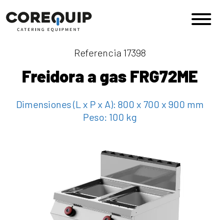
Saltar al contenido
Navegación principal
Referencia 17398
Freidora a gas FRG72ME
Dimensiones (L x P x A):
800 x 700 x 900 mm
Peso:
100 kg