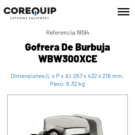
Saltar al contenido
Navegación principal
Referencia 18194
Gofrera De Burbuja
WBW300XCE
Dimensiones (L x P x A):
267 x 432 x 216 mm.
Peso:
6.32 kg