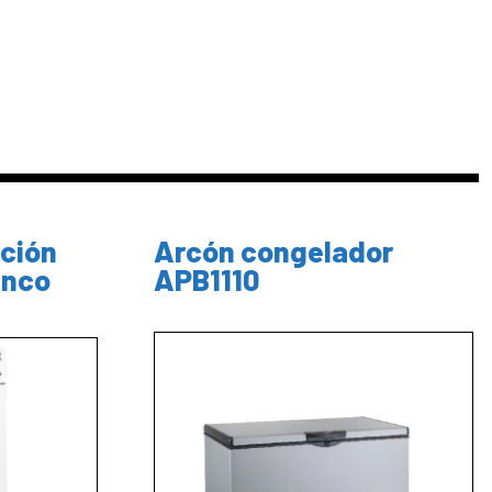
ción
Arcón congelador
anco
APB1110