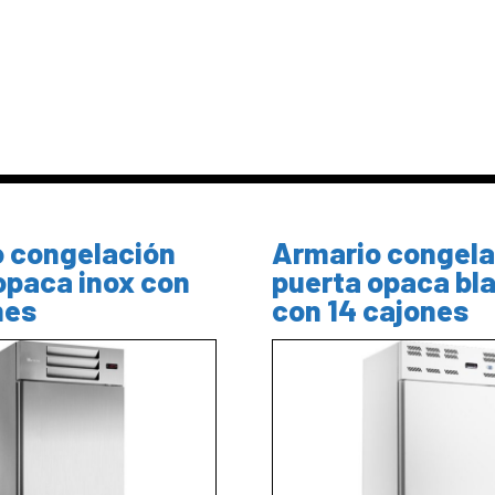
 congelación
Armario congela
opaca inox con
puerta opaca bl
nes
con 14 cajones