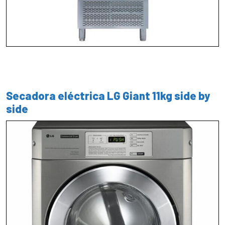
Secadora eléctrica LG Giant 11kg side by
side