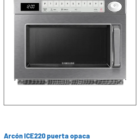
Arcón ICE220 puerta opaca