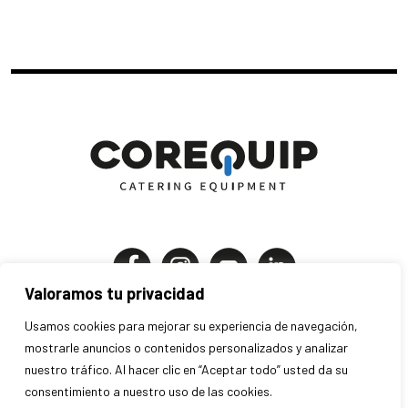
Valoramos tu privacidad
Corequip Catering Equipment S.A
Usamos cookies para mejorar su experiencia de navegación,
P.I. Els Mollons | C. Traginers 7-9
mostrarle anuncios o contenidos personalizados y analizar
46970 Alaquàs . Valencia . España
nuestro tráfico. Al hacer clic en “Aceptar todo” usted da su
consentimiento a nuestro uso de las cookies.
+34 963 707 280 · info@corequip.es