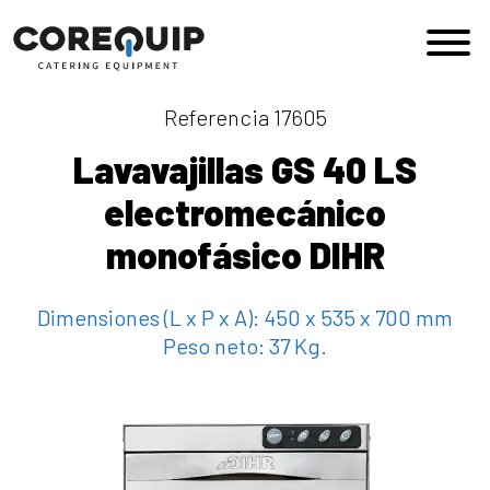
Saltar al contenido
Navegación principal
Referencia 17605
Lavavajillas GS 40 LS
electromecánico
monofásico DIHR
Dimensiones (L x P x A):
450 x 535 x 700 mm
Peso neto:
37 Kg.